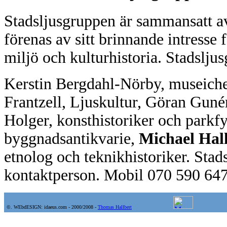
Stadsljusgruppen är sammansatt a
förenas av sitt brinnande intresse
miljö och kulturhistoria. Stadslju
Kerstin Bergdahl-Nörby, museichef
Frantzell, Ljuskultur, Göran Guné
Holger, konsthistoriker och parkfy
byggnadsantikvarie,
Michael Hall
etnolog och teknikhistoriker. Stad
kontaktperson. Mobil 070 590 64
©. WEbdESIGN: idaeus.com - 2000/2008
-
Thomas Hallbert