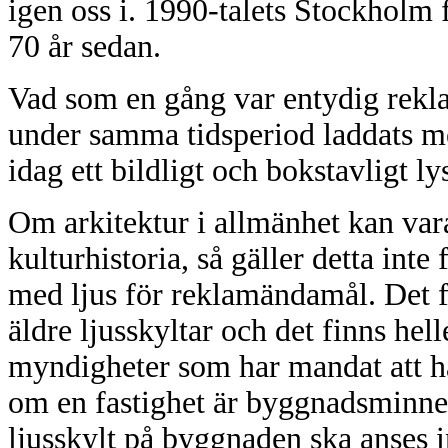
igen oss i. 1990-talets Stockholm 
70 år sedan.
Vad som en gång var entydig rekl
under samma tidsperiod laddats me
idag ett bildligt och bokstavligt ly
Om arkitektur i allmänhet kan var
kulturhistoria, så gäller detta int
med ljus för reklamändamål. Det f
äldre ljusskyltar och det finns hel
myndigheter som har mandat att h
om en fastighet är byggnadsminnesf
ljusskylt på byggnaden ska anses