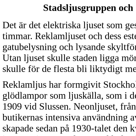
Stadsljusgruppen o
Det är det elektriska ljuset som g
timmar. Reklamljuset och dess estet
gatubelysning och lysande skyltfön
Utan ljuset skulle staden ligga mö
skulle för de flesta bli liktydigt m
Reklamljus har formgivit Stockho
glödlampor som ljuskälla, som i 
1909 vid Slussen. Neonljuset, från
butikernas intensiva användning av
skapade sedan på 1930-talet den k