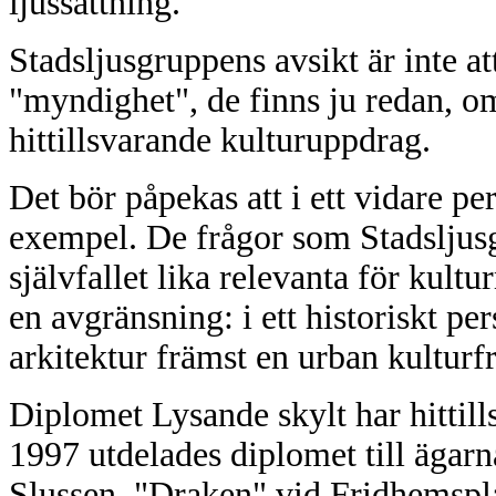
ljussättning.
Stadsljusgruppens avsikt är inte at
"myndighet", de finns ju redan, om
hittillsvarande kulturuppdrag.
Det bör påpekas att i ett vidare pe
exempel. De frågor som Stadsljusg
självfallet lika relevanta för kultu
en avgränsning: i ett historiskt pe
arkitektur främst en urban kulturf
Diplomet Lysande skylt har hittill
1997 utdelades diplomet till ägar
Slussen, "Draken" vid Fridhemspl